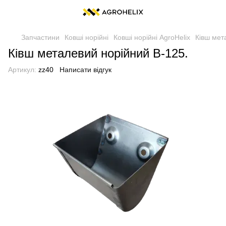
Запчастини
Ковші норійні
Ковші норійні AgroHelix
Ківш мет
Ківш металевий норійний В-125.
Артикул:
zz40
Написати відгук