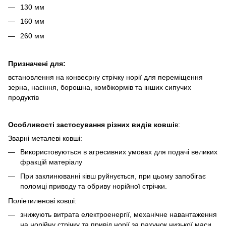
130 мм
160 мм
260 мм
Призначені для:
встановлення на конвеєрну стрічку норії для переміщення
зерна, насіння, борошна, комбікормів та інших сипучих
продуктів
Особливості застосування різних видів ковші
в:
Зварні металеві ковші:
Використовуються в агресивних умовах для подачі великих
фракцій матеріалу
При заклинюванні ківш руйнується, при цьому запобігає
поломці приводу та обриву норійної стрічки.
Поліетиленові ковші:
знижують витрата електроенергії, механічне навантаження
на норійну стрічку та привід норії за рахунок низької маси.