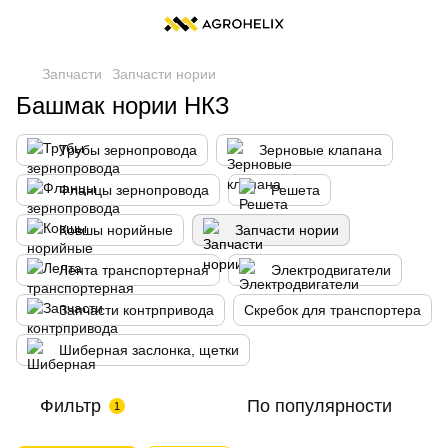
Запчасти
Запчасти нории
Башмак нории НКЗ
Трубы зернопровода
Зерновые клапана
Фланцы зернопровода
Решета
Ковшы норийные
Запчасти нории
Лента транспортерная
Электродвигатели
Запчасти контрпривода
Скребок для транспортера
Шиберная заслонка, щетки
Фильтр
По популярности
1