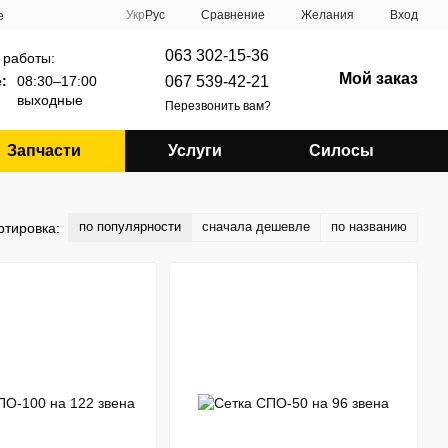
Сравнение
Укр
Рус
Желания
Вход
е
063 302-15-36
 работы:
Мой заказ
067 539-42-21
:
08:30–17:00
выходные
Перезвонить вам?
Запчасти
Услуги
Силосы
по популярности
сначала дешевле
по названию
ртировка: