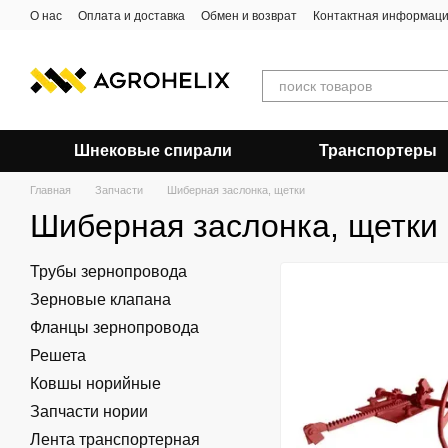
Перейти к основному контенту
О нас
Оплата и доставка
Обмен и возврат
Контактная информац
Шнековые спирали
Транспортеры
Главная
Запчасти
Шиберная заслонка, щетки
Шиберная заслонка, щетки
Трубы зернопровода
Зерновые клапана
Фланцы зернопровода
Решета
Ковшы норийные
Запчасти нории
Лента транспортерная