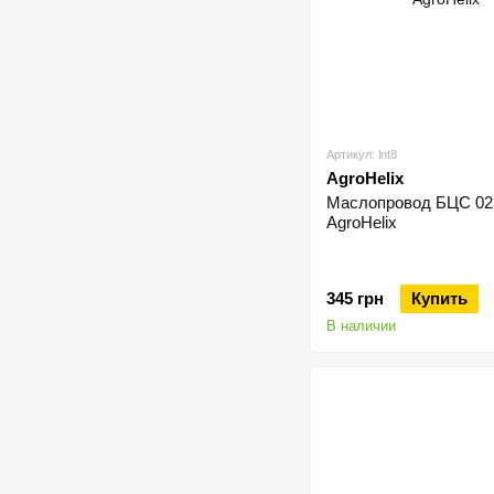
Артикул: lnt8
AgroHelix
Маслопровод БЦС 02
AgroHelix
345 грн
Купить
В наличии