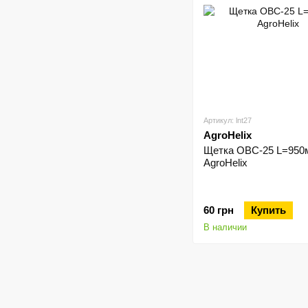
Артикул: lnt27
AgroHelix
Щетка ОВС-25 L=950
AgroHelix
60 грн
Купить
В наличии