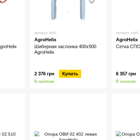
Артикул: lnt91
Артикул: zz65
AgroHelix
AgroHelix
groHelix
Шиберная заслонка 400х900
Сетка СПО-
AgroHelix
2 376 грн
Купить
6 357 грн
В наличии
В наличии