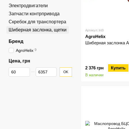
Электродвигатели
Запчасти контрпривода
Скребок для транспортера
Шиберная заслонка, щетки
Артикул: lnt9
AgroHelix
Бренд
Шиберная заслонка A
9
AgroHelix
Цена, грн
2 376 грн
Купить
От Цена, грн
До Цена, грн
OK
В наличии