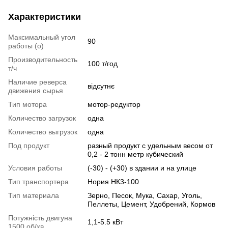
Характеристики
Максимальный угол
90
работы (o)
Производительность
100 т/год
т/ч
Наличие реверса
відсутнє
движения сырья
Тип мотора
мотор-редуктор
Количество загрузок
одна
Количество выгрузок
одна
Под продукт
разный продукт с удельным весом от
0,2 - 2 тонн метр кубический
Условия работы
(-30) - (+30) в здании и на улице
Тип транспортера
Нория НК3-100
Тип материала
Зерно, Песок, Мука, Сахар, Уголь,
Пеллеты, Цемент, Удобрений, Кормов
Потужність двигуна
1,1-5.5 кВт
1500 об/хв