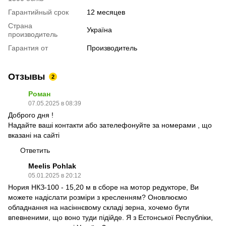
Гарантийный срок
12 месяцев
Страна
Україна
производитель
Гарантия от
Производитель
Отзывы
2
Роман
07.05.2025 в 08:39
Доброго дня !
Надайте ваші контакти або зателефонуйте за номерами , що
вказані на сайті
Ответить
Meelis Pohlak
05.01.2025 в 20:12
Нория НКЗ-100 - 15,20 м в сборе на мотор редукторе, Ви
можете надіслати розміри з кресленням? Оновлюємо
обладнання на насіннєвому складі зерна, хочемо бути
впевненими, що воно туди підійде. Я з Естонської Республіки,