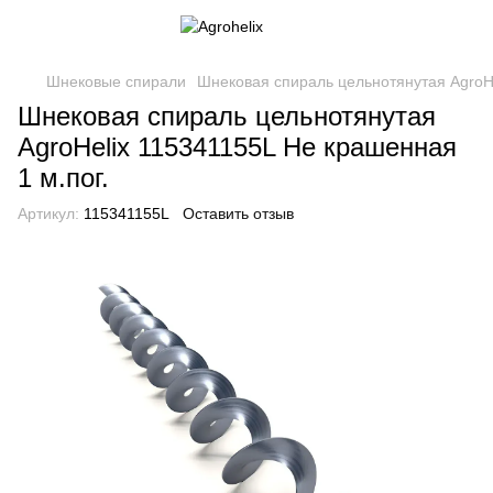
Шнековые спирали
Шнековая спираль цельнотянутая AgroHe
Шнековая спираль цельнотянутая
AgroHelix 115341155L Не крашенная
1 м.пог.
Артикул:
115341155L
Оставить отзыв