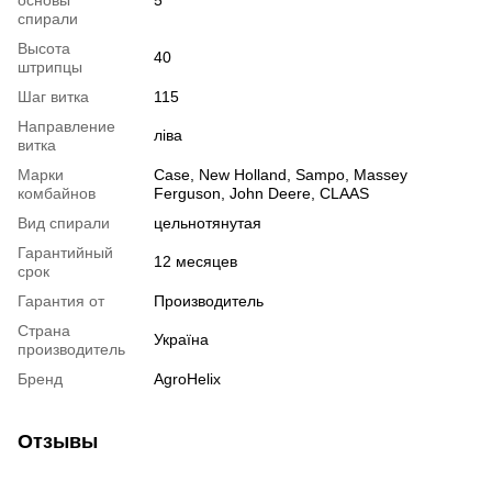
основы
5
спирали
Высота
40
штрипцы
Шаг витка
115
Направление
ліва
витка
Марки
Case, New Holland, Sampo, Massey
комбайнов
Ferguson, John Deere, CLAAS
Вид спирали
цельнотянутая
Гарантийный
12 месяцев
срок
Гарантия от
Производитель
Страна
Україна
производитель
Бренд
AgroHelix
Отзывы