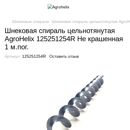
Шнековые спирали
Шнековая спираль цельнотянутая AgroHe
Шнековая спираль цельнотянутая
AgroHelix 125251254R Не крашенная
1 м.пог.
Артикул:
125251254R
Оставить отзыв