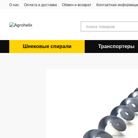
Перейти к основному контенту
О нас
Оплата и доставка
Обмен и возврат
Контактная информац
Шнековые спирали
Транспортеры