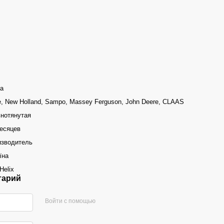
а
, New Holland, Sampo, Massey Ferguson, John Deere, CLAAS
нотянутая
есяцев
изводитель
їна
Helix
тарий
Войти с помощью