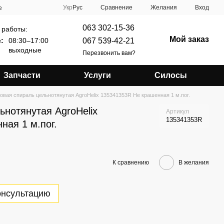
Сравнение
Укр
Рус
Желания
Вход
е
063 302-15-36
 работы:
Мой заказ
067 539-42-21
:
08:30–17:00
выходные
Перезвонить вам?
Запчасти
Услуги
Силосы
овая спираль цельнотянутая AgroHelix 135341353R Не крашенная 1 м.пог.
ьнотянутая AgroHelix
Артикул
135341353R
ная 1 м.пог.
К сравнению
В желания
онсультацию