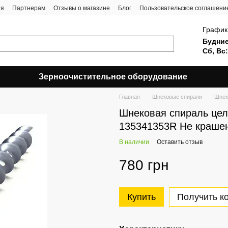
ия
Партнерам
Отзывы о магазине
Блог
Пользовательское соглашени
График
Будние
Сб, Вс:
Зерноочистительное оборудование
Главная
Шнековые спирали
Шнек
Шнековая спираль цел
135341353R Не крашен
В наличии
Оставить отзыв
780 грн
Купить
Получить к