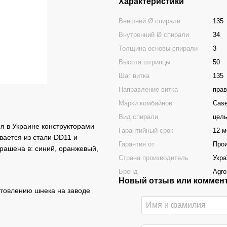
Характеристики
Внешний Ø спирали
135
Внутренний Ø спирали
34
Толщина основы спирали
3
Высота штрипцы
50
Шаг витка
135
Направление витка
прав
Марки комбайнов
Case
Вид спирали
цель
я в Украине конструкторами
Гарантийный срок
12 м
вается из стали DD11 и
Гарантия от
Про
рашена в: синий, оранжевый,
Страна производитель
Укра
Бренд
Agro
Новый отзыв или коммен
отовлению шнека на заводе