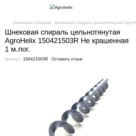
Шнековые спирали
Шнековая спираль цельнотянутая AgroHe
Шнековая спираль цельнотянутая
AgroHelix 150421503R Не крашенная
1 м.пог.
Артикул:
150421503R
Оставить отзыв