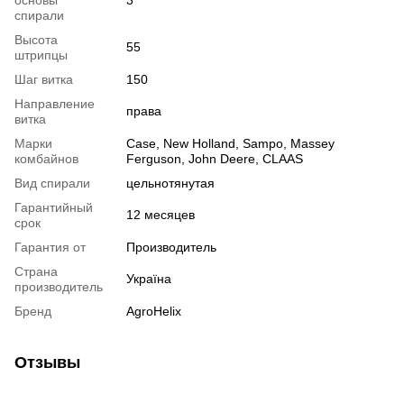
основы
3
спирали
Высота
55
штрипцы
Шаг витка
150
Направление
права
витка
Марки
Case, New Holland, Sampo, Massey
комбайнов
Ferguson, John Deere, CLAAS
Вид спирали
цельнотянутая
Гарантийный
12 месяцев
срок
Гарантия от
Производитель
Страна
Україна
производитель
Бренд
AgroHelix
Отзывы