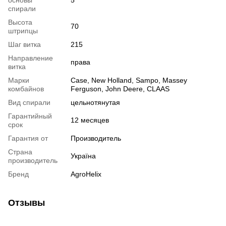
основы
5
спирали
Высота
70
штрипцы
Шаг витка
215
Направление
права
витка
Марки
Case, New Holland, Sampo, Massey
комбайнов
Ferguson, John Deere, CLAAS
Вид спирали
цельнотянутая
Гарантийный
12 месяцев
срок
Гарантия от
Производитель
Страна
Україна
производитель
Бренд
AgroHelix
Отзывы