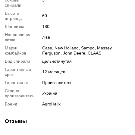
основы
5
спирали
Высота
60
штрипцы
Шаг витка
180
Направление
ліва
витка
Марки
Case, New Holland, Sampo, Massey
комбайнов
Ferguson, John Deere, CLAAS
Вид спирали
цельнотянутая
Гарантийный
12 месяцев
срок
Гарантия от
Производитель
Страна
Україна
производитель
Бренд
AgroHelix
Отзывы