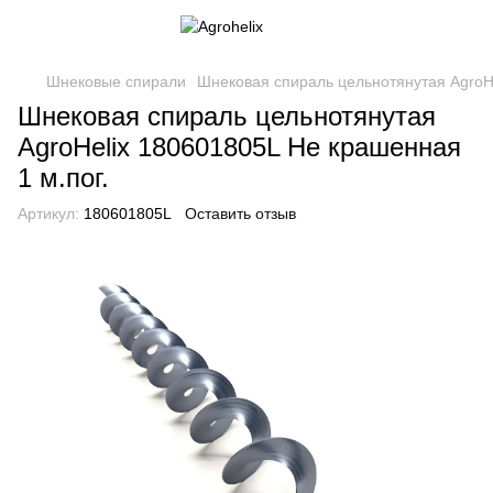
Шнековые спирали
Шнековая спираль цельнотянутая AgroHe
Шнековая спираль цельнотянутая
AgroHelix 180601805L Не крашенная
1 м.пог.
Артикул:
180601805L
Оставить отзыв