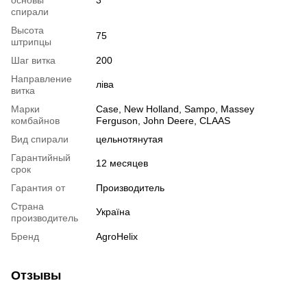
основы
3
спирали
Высота
75
штрипцы
Шаг витка
200
Направление
ліва
витка
Марки
Case, New Holland, Sampo, Massey
комбайнов
Ferguson, John Deere, CLAAS
Вид спирали
цельнотянутая
Гарантийный
12 месяцев
срок
Гарантия от
Производитель
Страна
Україна
производитель
Бренд
AgroHelix
Отзывы