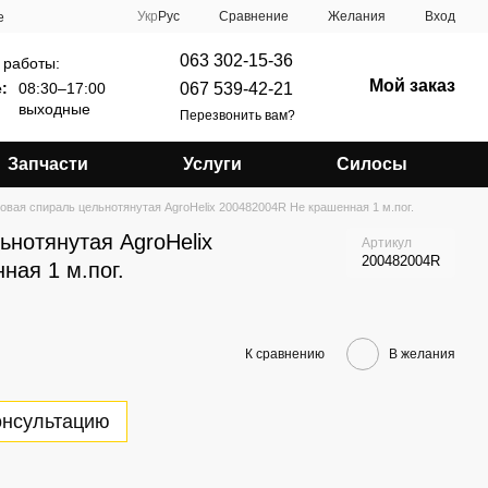
Сравнение
Укр
Рус
Желания
Вход
е
063 302-15-36
 работы:
Мой заказ
067 539-42-21
:
08:30–17:00
выходные
Перезвонить вам?
Запчасти
Услуги
Силосы
овая спираль цельнотянутая AgroHelix 200482004R Не крашенная 1 м.пог.
ьнотянутая AgroHelix
Артикул
200482004R
ная 1 м.пог.
К сравнению
В желания
онсультацию