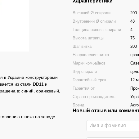
Характеристики
Внешний Ø спирали
200
Внутренний Ø спирали
48
Толщина основы спирали
4
Высота штрипцы
75
Шаг витка
200
Направление витка
прав
Марки комбайнов
Case
Вид спирали
цель
я в Украине конструкторами
Гарантийный срок
12 м
вается из стали DD11 и
Гарантия от
Про
рашена в: синий, оранжевый,
Страна производитель
Укра
Бренд
Agro
Новый отзыв или коммен
отовлению шнека на заводе