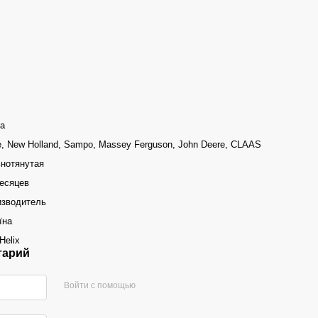
а
, New Holland, Sampo, Massey Ferguson, John Deere, CLAAS
нотянутая
есяцев
изводитель
їна
Helix
тарий
Войти с помощью