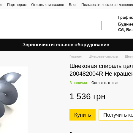
ия
Партнерам
Отзывы о магазине
Блог
Пользовательское соглашени
График
Будние
Сб, Вс:
Зерноочистительное оборудование
Главная
Шнековые спирали
Шнек
Шнековая спираль цел
200482004R Не крашен
В наличии
Оставить отзыв
1 536 грн
Купить
Получить к