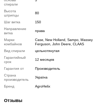
основы
5
спирали
Высота
80
штрипцы
Шаг витка
150
Направление
права
витка
Марки
Case, New Holland, Sampo, Massey
комбайнов
Ferguson, John Deere, CLAAS
Вид спирали
цельнотянутая
Гарантийный
12 месяцев
срок
Гарантия от
Производитель
Страна
Україна
производитель
Бренд
AgroHelix
Отзывы