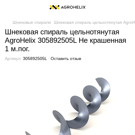
Шнековые спирали
Шнековая спираль цельнотянутая AgroHe
Шнековая спираль цельнотянутая
AgroHelix 305892505L Не крашенная
1 м.пог.
Артикул:
305892505L
Оставить отзыв