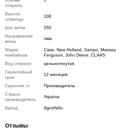
основы
5
спирали
Высота
108
штрипцы
Шаг витка
250
Направление
ліва
витка
Марки
Case, New Holland, Sampo, Massey
комбайнов
Ferguson, John Deere, CLAAS
Вид спирали
цельнотянутая
Гарантийный
12 месяцев
срок
Гарантия от
Производитель
Страна
Україна
производитель
Бренд
AgroHelix
Отзывы