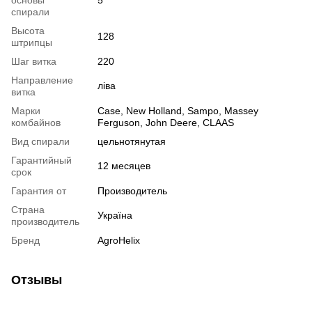
основы
5
спирали
Высота
128
штрипцы
Шаг витка
220
Направление
ліва
витка
Марки
Case, New Holland, Sampo, Massey
комбайнов
Ferguson, John Deere, CLAAS
Вид спирали
цельнотянутая
Гарантийный
12 месяцев
срок
Гарантия от
Производитель
Страна
Україна
производитель
Бренд
AgroHelix
Отзывы