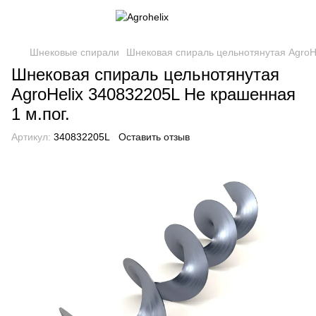
Шнековые спирали
Шнековая спираль цельнотянутая AgroHe
Шнековая спираль цельнотянутая
AgroHelix 340832205L Не крашенная
1 м.пог.
Артикул:
340832205L
Оставить отзыв