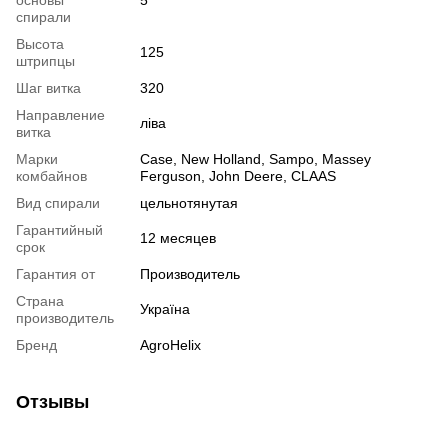
основы
5
спирали
Высота
125
штрипцы
Шаг витка
320
Направление
ліва
витка
Марки
Case, New Holland, Sampo, Massey
комбайнов
Ferguson, John Deere, CLAAS
Вид спирали
цельнотянутая
Гарантийный
12 месяцев
срок
Гарантия от
Производитель
Страна
Україна
производитель
Бренд
AgroHelix
Отзывы