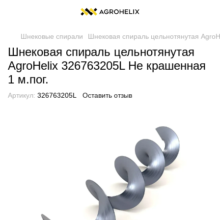
Шнековые спирали
Шнековая спираль цельнотянутая AgroHe
Шнековая спираль цельнотянутая
AgroHelix 326763205L Не крашенная
1 м.пог.
Артикул:
326763205L
Оставить отзыв