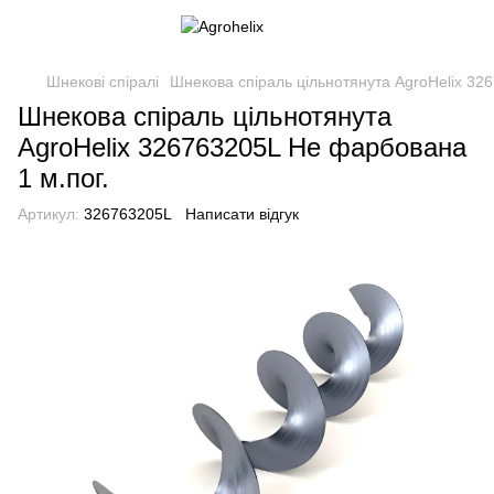
Шнекові спіралі
Шнекова спіраль цільнотянута AgroHelix 32
Шнекова спіраль цільнотянута
AgroHelix 326763205L Не фарбована
1 м.пог.
Артикул:
326763205L
Написати відгук