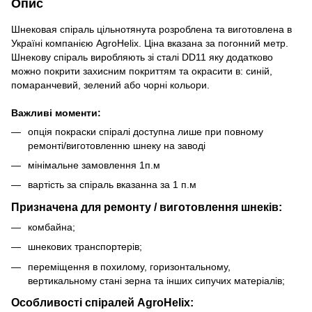
Опис
Шнековая спіраль цільнотянута розроблена та виготовлена в
Україні компанією AgroHelix. Ціна вказана за погонний метр.
Шнекову спіраль виробляють зі сталі DD11 яку додатково
можно покрити захисним покриттям та окрасити в: синій,
помаранчевий, зелений або чорні кольори.
Важливі моменти:
опція покраски спіралі доступна лише при повному
ремонті/виготовленню шнеку на заводі
мінімальне замовлення 1п.м
вартість за спіраль вказанна за 1 п.м
Призначена для ремонту / виготовлення шнеків:
комбайна;
шнекових транспортерів;
переміщення в похилому, горизонтальному,
вертикальному стані зерна та інших сипучих матеріалів;
Особливості спіралей AgroHelix: