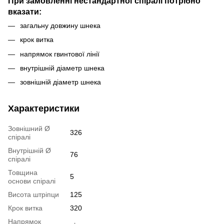
При замовленні нестандартної спіралі потрібно
вказати:
загальну довжину шнека
крок витка
напрямок гвинтової лінії
внутрішній діаметр шнека
зовнішній діаметр шнека
Характеристики
Зовнішний Ø
326
спіралі
Внутрішній Ø
76
спіралі
Товщина
5
основи спіралі
Висота штріпци
125
Крок витка
320
Напрямок