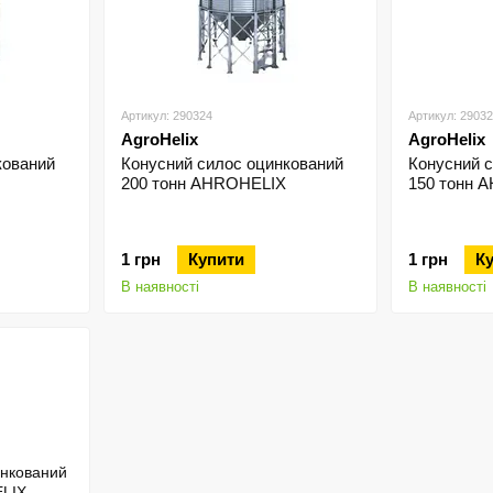
Артикул: 290324
Артикул: 2903
AgroHelix
AgroHelix
кований
Конусний силос оцинкований
Конусний 
200 тонн AHROHELIX
150 тонн 
1 грн
Купити
1 грн
К
В наявності
В наявності