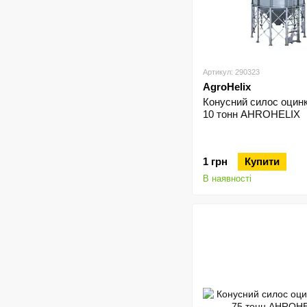
Артикул: 290323
AgroHelix
Конусний силос оцин
10 тонн AHROHELIX
1 грн
Купити
В наявності