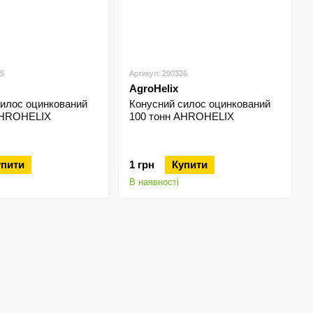
25
Артикул: 290326
AgroHelix
силос оцинкований
Конусний силос оцинкований
AHROHELIX
100 тонн AHROHELIX
упити
1 грн
Купити
В наявності