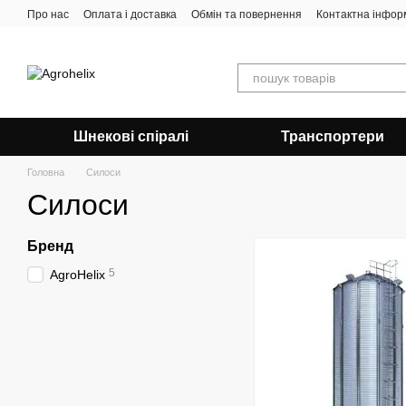
Перейти до основного контенту
Про нас
Оплата і доставка
Обмін та повернення
Контактна інфор
Шнекові спіралі
Транспортери
Головна
Силоси
Силоси
Бренд
5
AgroHelix