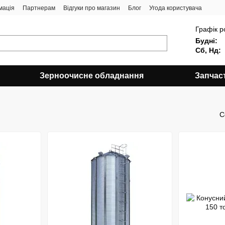
мація
Партнерам
Відгуки про магазин
Блог
Угода користувача
Графік р
Будні:
Сб, Нд:
Зерноочисне обладнання
Запчас
С