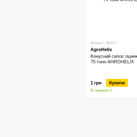
Артикул: 290327
AgroHelix
Конусний силос оцин
75 тонн AHROHELIX
1 грн
Купити
В наявності