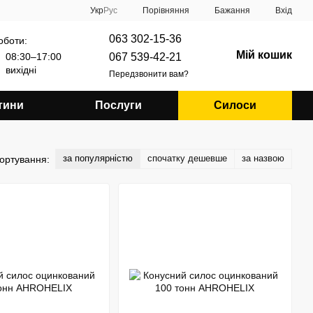
Порівняння
Укр
Рус
Бажання
Вхід
063 302-15-36
оботи:
Мій кошик
067 539-42-21
08:30–17:00
вихідні
Передзвонити вам?
тини
Послуги
Силоси
за популярністю
спочатку дешевше
за назвою
ортування: