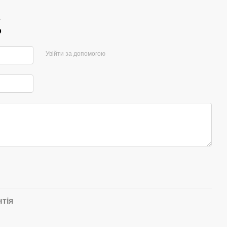
7
р
Увійти за допомогою
нтія