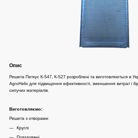
Опис
Решета Петкус К-547, К-527 розроблені та виготовляються в Ук
AgroHelix для підвищення ефективності, зменшення витрат і б
сипучих матеріалів.
Виготовляємо:
Решета з отворами:
Круглі
Повздовжні