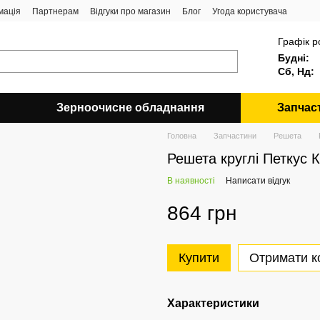
мація
Партнерам
Відгуки про магазин
Блог
Угода користувача
Графік р
Будні:
Сб, Нд:
Зерноочисне обладнання
Запчас
Головна
Запчастини
Решета
Решета круглі Петкус К-
В наявності
Написати відгук
864 грн
Купити
Отримати к
Характеристики