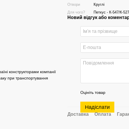
Отвори
Круглі
Для чого?
Петкус - К-547/К-52
Новий відгук або комента
раїні конструкторами компанії
раку при транспортування
Оцініть товар
Надіслати
Доставка
Оплата
Гара