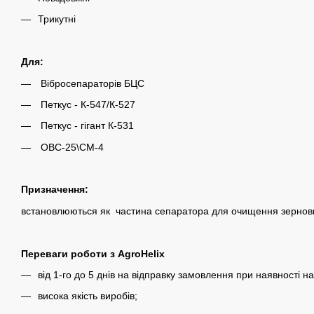
Трикутні
Для:
Вібросепараторів БЦС
Петкус - К-547/К-527
Петкус - гігант К-531
ОВС-25\СМ-4
Призначення:
встановлюються як частина сепаратора для очищення зернови
Переваги роботи з AgroHelix
від 1-го до 5 днів на відправку замовлення при наявності на
висока якість виробів;