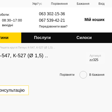
Порівняння
Укр
Рус
Бажання
Вхід
063 302-15-36
оботи:
Мій кошик
067 539-42-21
08:30–17:00
вихідні
Передзвонити вам?
тини
Послуги
Силоси
Решета круглі Петкус К-547, К-527 (Ø 1,5) ..
547, К-527 (Ø 1,5) ..
Артикул
zz325
Порівняти
В бажання
онсультацію