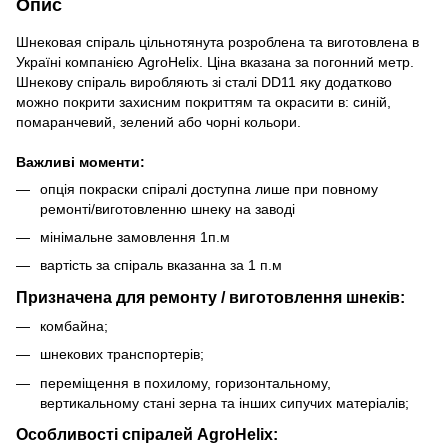
Опис
Шнековая спіраль цільнотянута розроблена та виготовлена в
Україні компанією AgroHelix. Ціна вказана за погонний метр.
Шнекову спіраль виробляють зі сталі DD11 яку додатково
можно покрити захисним покриттям та окрасити в: синій,
помаранчевий, зелений або чорні кольори.
Важливі моменти:
опція покраски спіралі доступна лише при повному
ремонті/виготовленню шнеку на заводі
мінімальне замовлення 1п.м
вартість за спіраль вказанна за 1 п.м
Призначена для ремонту / виготовлення шнеків:
комбайна;
шнекових транспортерів;
переміщення в похилому, горизонтальному,
вертикальному стані зерна та інших сипучих матеріалів;
Особливості спіралей AgroHelix: