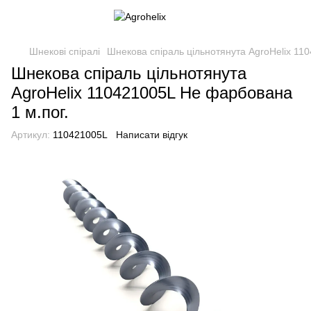
Шнекові спіралі
Шнекова спіраль цільнотянута AgroHelix 11
Шнекова спіраль цільнотянута
AgroHelix 110421005L Не фарбована
1 м.пог.
Артикул:
110421005L
Написати відгук