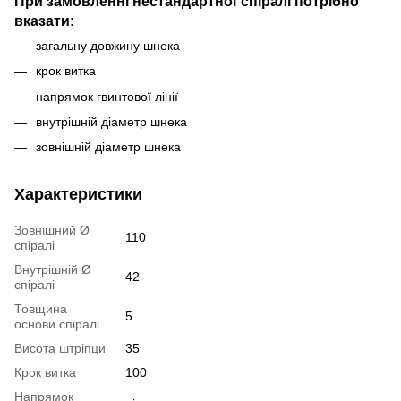
При замовленні нестандартної спіралі потрібно
вказати:
загальну довжину шнека
крок витка
напрямок гвинтової лінії
внутрішній діаметр шнека
зовнішній діаметр шнека
Характеристики
Зовнішний Ø
110
спіралі
Внутрішній Ø
42
спіралі
Товщина
5
основи спіралі
Висота штріпци
35
Крок витка
100
Напрямок