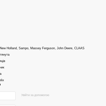
 New Holland, Sampo, Massey Ferguson, John Deere, CLAAS
отянута
яців
ник
а
lix
р
Увійти за допомогою