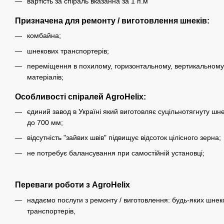
вартість за спіраль вказанна за 1 п.м
Призначена для ремонту / виготовлення шнеків:
комбайна;
шнекових транспортерів;
переміщення в похилому, горизонтальному, вертикальному 
матеріалів;
Особливості спіралей AgroHelix:
єдиний завод в Україні який виготовляє суцільнотягнуту шн
до 700 мм;
відсутність "зайвих швів" підвищує відсоток цілісного зерна;
не потребує балансування при самостійній установці;
Переваги роботи з AgroHelix
надаємо послуги з ремонту / виготовлення: будь-яких шнеко
транспортерів,