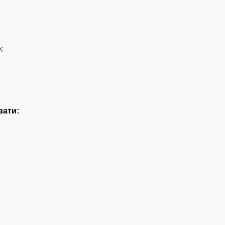
;
зати: