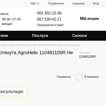
Порівняння
Укр
Рус
Бажання
Вхід
063 302-15-36
оботи:
Мій кошик
067 539-42-21
08:30–17:00
вихідні
Передзвонити вам?
тини
Послуги
Силоси
спіраль цільнотянута AgroHelix 110481105R Не фарбована 1 м.пог.
отянута AgroHelix 110481105R Не
Артикул
110481105R
Порівняти
В бажання
онсультацію