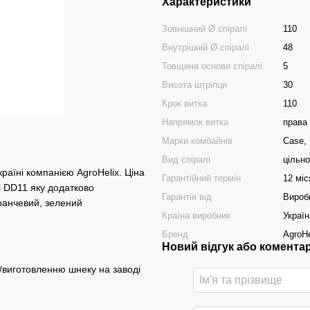
Характеристики
Зовнішний Ø спіралі
110
Внутрішній Ø спіралі
48
Товщина основи спіралі
5
Висота штріпци
30
Крок витка
110
Напрямок витка
права
Марки комбайнів
Case,
Вид спіралі
цільн
раїні компанією AgroHelix. Ціна
Гарантійний термін
12 міс
і DD11 яку додатково
Гарантія від
Вироб
ранчевий, зелений
Країна виробник
Україн
Бренд
AgroHe
Новий відгук або комента
/виготовленню шнеку на заводі