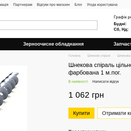
мація
Партнерам
Відгуки про магазин
Блог
Угода користувача
Графік р
Будні:
Сб, Нд:
Зерноочисне обладнання
Запчас
Головна
Шнекові спіралі
Шнекова 
Шнекова спіраль цільн
фарбована 1 м.пог.
В наявності
Написати відгук
1 062 грн
Купити
Отримати к