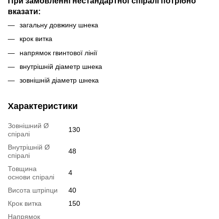
При замовленні нестандартної спіралі потрібно
вказати:
загальну довжину шнека
крок витка
напрямок гвинтової лінії
внутрішній діаметр шнека
зовнішній діаметр шнека
Характеристики
Зовнішний Ø
130
спіралі
Внутрішній Ø
48
спіралі
Товщина
4
основи спіралі
Висота штріпци
40
Крок витка
150
Напрямок