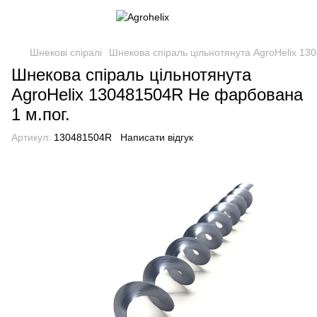
Шнекові спіралі
Шнекова спіраль цільнотянута AgroHelix 13
Шнекова спіраль цільнотянута
AgroHelix 130481504R Не фарбована
1 м.пог.
Артикул:
130481504R
Написати відгук