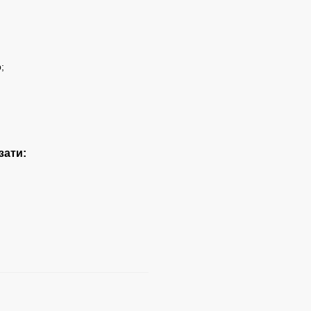
;
зати: