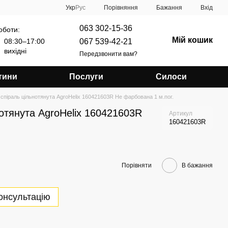
Порівняння
Укр
Рус
Бажання
Вхід
063 302-15-36
оботи:
Мій кошик
067 539-42-21
08:30–17:00
вихідні
Передзвонити вам?
тини
Послуги
Силоси
спіраль цільнотянута AgroHelix 160421603R Не фарбована 1 м.пог.
отянута AgroHelix 160421603R
Артикул
160421603R
Порівняти
В бажання
онсультацію