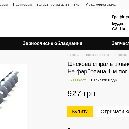
мація
Партнерам
Відгуки про магазин
Блог
Угода користувача
Графік р
Будні:
Сб, Нд:
Зерноочисне обладнання
Запчас
Головна
Шнекові спіралі
Шнекова 
Шнекова спіраль цільн
Не фарбована 1 м.пог.
В наявності
Написати відгук
927 грн
Купити
Отримати к