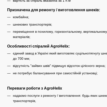
вартість за спіраль вказанна за 1 п.м
Призначена для ремонту / виготовлення шнеків:
комбайна;
шнекових транспортерів;
переміщення в похилому, горизонтальному, вертикальному 
матеріалів;
Особливості спіралей AgroHelix:
єдиний завод в Україні який виготовляє суцільнотягнуту шн
до 700 мм;
відсутність "зайвих швів" підвищує відсоток цілісного зерна;
не потребує балансування при самостійній установці;
Переваги роботи з AgroHelix
надаємо послуги з ремонту / виготовлення: будь-яких шнеко
транспортерів,