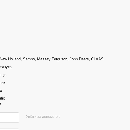
 New Holland, Sampo, Massey Ferguson, John Deere, CLAAS
отянута
яців
ник
а
lix
р
Увійти за допомогою