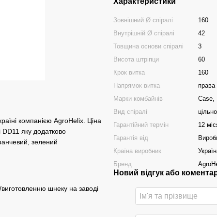
Характеристики
Зовнішний Ø спіралі
160
Внутрішній Ø спіралі
42
Товщина основи спіралі
3
Висота штріпци
60
Крок витка
160
Напрямок витка
права
Марки комбайнів
Case,
Вид спіралі
цільн
раїні компанією AgroHelix. Ціна
Гарантійний термін
12 міс
і DD11 яку додатково
Гарантія від
Вироб
ранчевий, зелений
Країна виробник
Україн
Бренд
AgroHe
Новий відгук або комента
/виготовленню шнеку на заводі