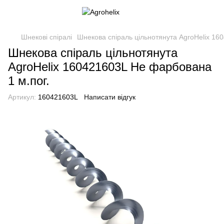
Шнекові спіралі
Шнекова спіраль цільнотянута AgroHelix 16
Шнекова спіраль цільнотянута
AgroHelix 160421603L Не фарбована
1 м.пог.
Артикул:
160421603L
Написати відгук