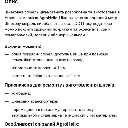
Опис
Шнековая спіраль цільнотянута розроблена та виготовлена в
Україні компанією AgroHelix. Ціна вказана за погонний метр.
Шнекову спіраль виробляють зі сталі DD11 яку додатково
можно покрити захисним покриттям та окрасити в: синій,
помаранчевий, зелений або чорні кольори.
Важливі моменти:
опція покраски спіралі доступна лише при повному
ремонті/виготовленню шнеку на заводі
мінімальне замовлення 1п.м
вартість за спіраль вказанна за 1 п.м
Призначена для ремонту / виготовлення шнеків:
комбайна;
шнекових транспортерів;
переміщення в похилому, горизонтальному,
вертикальному стані зерна та інших сипучих матеріалів;
Особливості спіралей AgroHelix: