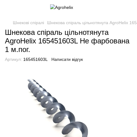
Шнекові спіралі
Шнекова спіраль цільнотянута AgroHelix 16
Шнекова спіраль цільнотянута
AgroHelix 165451603L Не фарбована
1 м.пог.
Артикул:
165451603L
Написати відгук