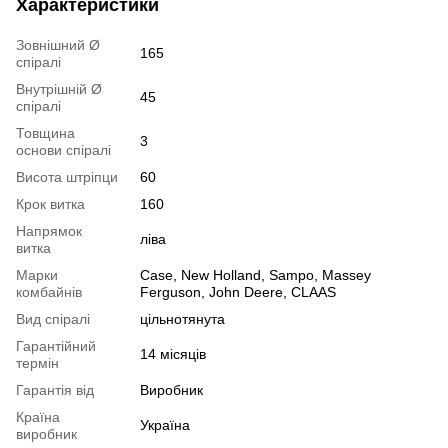
Характеристики
Зовнішний Ø
165
спіралі
Внутрішній Ø
45
спіралі
Товщина
3
основи спіралі
Висота штріпци
60
Крок витка
160
Напрямок
ліва
витка
Марки
Case, New Holland, Sampo, Massey
комбайнів
Ferguson, John Deere, CLAAS
Вид спіралі
цільнотянута
Гарантійний
14 місяців
термін
Гарантія від
Виробник
Країна
Україна
виробник