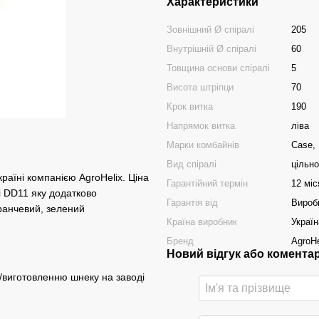
Характеристики
Зовнішний Ø спіралі
205
Внутрішній Ø спіралі
60
Товщина основи спіралі
5
Висота штріпци
70
Крок витка
190
Напрямок витка
ліва
Марки комбайнів
Case,
Вид спіралі
цільн
раїні компанією AgroHelix. Ціна
Гарантійний термін
12 міс
і DD11 яку додатково
Гарантія від
Вироб
ранчевий, зелений
Країна виробник
Україн
Бренд
AgroHe
Новий відгук або комента
/виготовленню шнеку на заводі