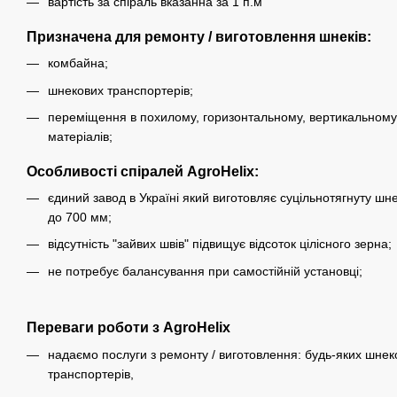
вартість за спіраль вказанна за 1 п.м
Призначена для ремонту / виготовлення шнеків:
комбайна;
шнекових транспортерів;
переміщення в похилому, горизонтальному, вертикальному 
матеріалів;
Особливості спіралей AgroHelix:
єдиний завод в Україні який виготовляє суцільнотягнуту шн
до 700 мм;
відсутність "зайвих швів" підвищує відсоток цілісного зерна;
не потребує балансування при самостійній установці;
Переваги роботи з AgroHelix
надаємо послуги з ремонту / виготовлення: будь-яких шнеко
транспортерів,