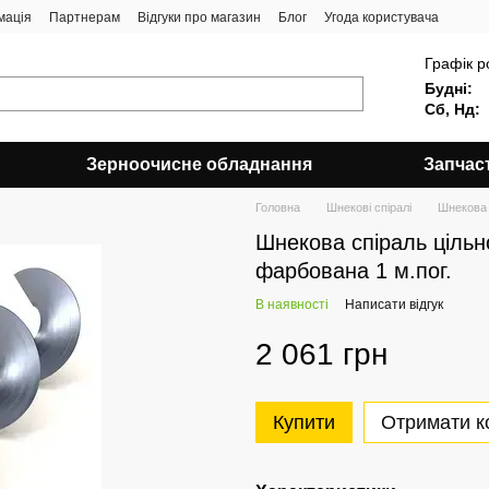
мація
Партнерам
Відгуки про магазин
Блог
Угода користувача
Графік р
Будні:
Сб, Нд:
Зерноочисне обладнання
Запчас
Головна
Шнекові спіралі
Шнекова 
Шнекова спіраль цільн
фарбована 1 м.пог.
В наявності
Написати відгук
2 061 грн
Купити
Отримати к