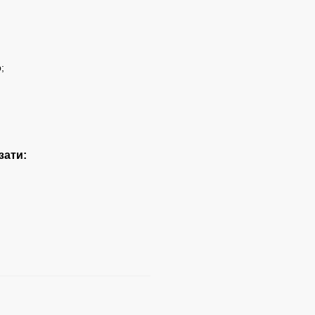
;
зати: