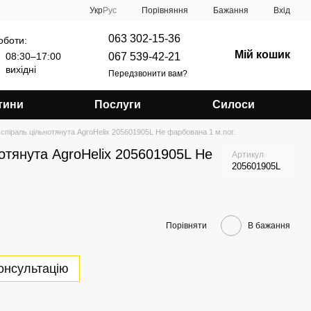
Порівняння
Укр
Рус
Бажання
Вхід
063 302-15-36
оботи:
Мій кошик
067 539-42-21
08:30–17:00
вихідні
Передзвонити вам?
тини
Послуги
Силоси
спіраль цільнотянута AgroHelix 205601905L Не фарбована 1 м.пог.
отянута AgroHelix 205601905L Не
Артикул
205601905L
Порівняти
В бажання
онсультацію