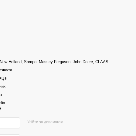
 New Holland, Sampo, Massey Ferguson, John Deere, CLAAS
отянута
яців
ник
а
lix
р
Увійти за допомогою