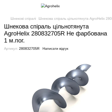
Шнекові спіралі
Шнекова спіраль цільнотянута AgroHelix 28
Шнекова спіраль цільнотянута
AgroHelix 280832705R Не фарбована
1 м.пог.
Артикул:
280832705R
Написати відгук