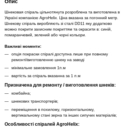
Опис
Шнековая спіраль цільнотянута розроблена та виготовлена в
Україні компанією AgroHelix. Ціна вказана за погонний метр.
Шнекову спіраль виробляють зі сталі DD11 яку додатково
можно покрити захисним покриттям та окрасити в: синій,
помаранчевий, зелений або чорні кольори.
Важливі моменти:
опція покраски спіралі доступна лише при повному
ремонті/виготовленню шнеку на заводі
мінімальне замовлення 1п.м
вартість за спіраль вказанна за 1 п.м
Призначена для ремонту / виготовлення шнеків:
комбайна;
шнекових транспортерів;
переміщення в похилому, горизонтальному,
вертикальному стані зерна та інших сипучих матеріалів;
Особливості спіралей AgroHelix: