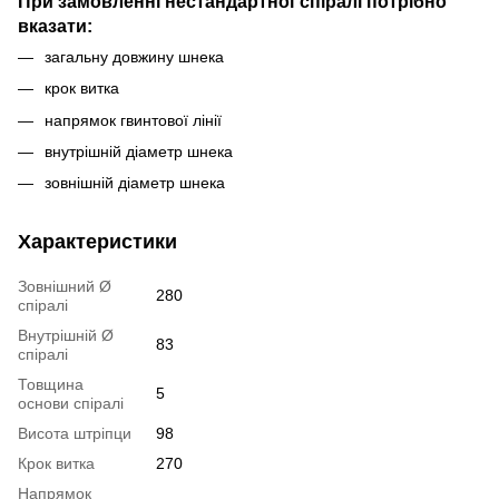
При замовленні нестандартної спіралі потрібно
вказати:
загальну довжину шнека
крок витка
напрямок гвинтової лінії
внутрішній діаметр шнека
зовнішній діаметр шнека
Характеристики
Зовнішний Ø
280
спіралі
Внутрішній Ø
83
спіралі
Товщина
5
основи спіралі
Висота штріпци
98
Крок витка
270
Напрямок