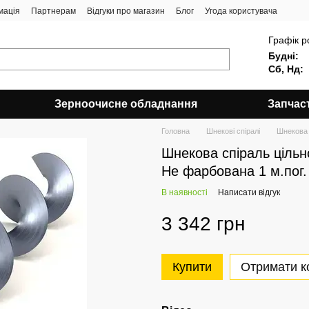
мація
Партнерам
Відгуки про магазин
Блог
Угода користувача
Графік р
Будні:
Сб, Нд:
Зерноочисне обладнання
Запчас
Головна
Шнекові спіралі
Шнекова 
Шнекова спіраль цільн
Не фарбована 1 м.пог.
В наявності
Написати відгук
3 342 грн
Купити
Отримати к