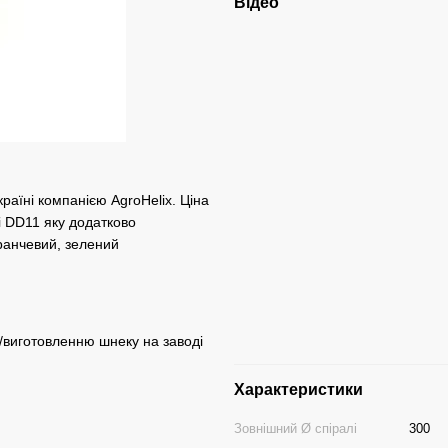
Відео
раїні компанією AgroHelix. Ціна
і DD11 яку додатково
ранчевий, зелений
/виготовленню шнеку на заводі
Характеристики
Зовнішний Ø спіралі
300