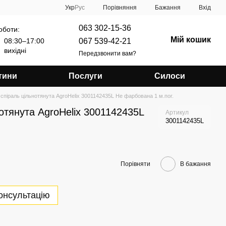
Порівняння
Укр
Рус
Бажання
Вхід
063 302-15-36
оботи:
Мій кошик
067 539-42-21
08:30–17:00
вихідні
Передзвонити вам?
тини
Послуги
Силоси
спіраль цільнотянута AgroHelix 3001142435L Не фарбована 1 м.пог.
отянута AgroHelix 3001142435L
Артикул
3001142435L
Порівняти
В бажання
онсультацію