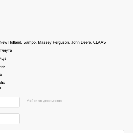
 New Holland, Sampo, Massey Ferguson, John Deere, CLAAS
отянута
яців
ник
а
lix
р
Увійти за допомогою