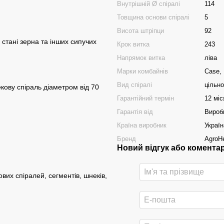
Внутрішній Ø спіралі
114
Товщина основи спіралі
5
Висота штріпци
92
стані зерна та інших сипучих
Крок витка
243
Напрямок витка
ліва
Марки комбайнів
Case,
Вид спіралі
цільн
екову спіраль діаметром від 70
Гарантійний термін
12 міс
Гарантія від
Вироб
Країна виробник
Україн
Бренд
AgroHe
Новий відгук або комента
вих спіралей, сегментів, шнеків,