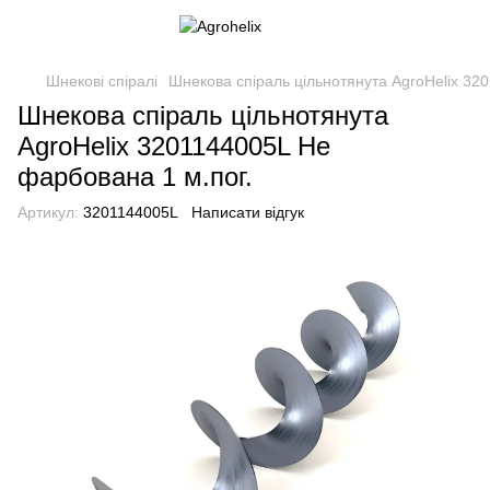
Шнекові спіралі
Шнекова спіраль цільнотянута AgroHelix 32
Шнекова спіраль цільнотянута
AgroHelix 3201144005L Не
фарбована 1 м.пог.
Артикул:
3201144005L
Написати відгук