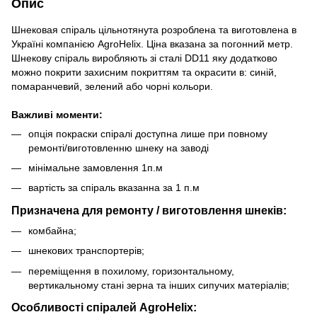
Опис
Шнековая спіраль цільнотянута розроблена та виготовлена в
Україні компанією AgroHelix. Ціна вказана за погонний метр.
Шнекову спіраль виробляють зі сталі DD11 яку додатково
можно покрити захисним покриттям та окрасити в: синій,
помаранчевий, зелений або чорні кольори.
Важливі моменти:
опція покраски спіралі доступна лише при повному
ремонті/виготовленню шнеку на заводі
мінімальне замовлення 1п.м
вартість за спіраль вказанна за 1 п.м
Призначена для ремонту / виготовлення шнеків:
комбайна;
шнекових транспортерів;
переміщення в похилому, горизонтальному,
вертикальному стані зерна та інших сипучих матеріалів;
Особливості спіралей AgroHelix: