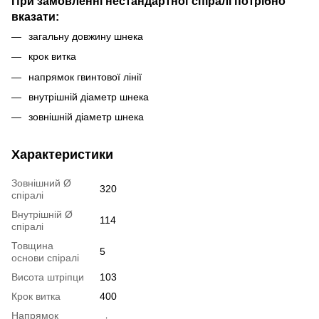
При замовленні нестандартної спіралі потрібно
вказати:
загальну довжину шнека
крок витка
напрямок гвинтової лінії
внутрішній діаметр шнека
зовнішній діаметр шнека
Характеристики
Зовнішний Ø
320
спіралі
Внутрішній Ø
114
спіралі
Товщина
5
основи спіралі
Висота штріпци
103
Крок витка
400
Напрямок