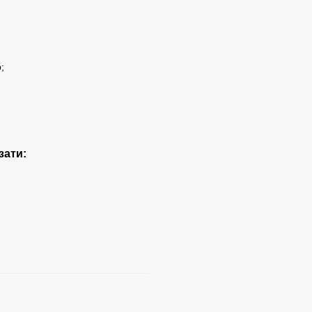
;
зати: