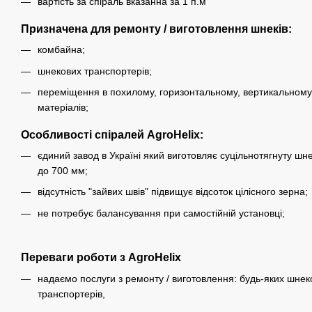
вартість за спіраль вказанна за 1 п.м
Призначена для ремонту / виготовлення шнеків:
комбайна;
шнекових транспортерів;
переміщення в похилому, горизонтальному, вертикальному 
матеріалів;
Особливості спіралей AgroHelix:
єдиний завод в Україні який виготовляє суцільнотягнуту шн
до 700 мм;
відсутність "зайвих швів" підвищує відсоток цілісного зерна;
не потребує балансування при самостійній установці;
Переваги роботи з AgroHelix
надаємо послуги з ремонту / виготовлення: будь-яких шнеко
транспортерів,