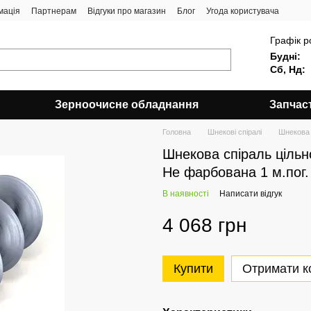
мація
Партнерам
Відгуки про магазин
Блог
Угода користувача
Графік р
Будні:
Сб, Нд:
Зерноочисне обладнання
Запчас
Головна
Шнекові спіралі
Шнекова 
Шнекова спіраль цільн
Не фарбована 1 м.пог.
В наявності
Написати відгук
4 068 грн
Купити
Отримати к