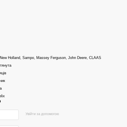
 New Holland, Sampo, Massey Ferguson, John Deere, CLAAS
отянута
яців
ник
а
lix
р
Увійти за допомогою