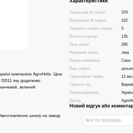
Характеристики
Зовнішний Ø спіралі
370
Внутрішній Ø спіралі
102
Товщина основи спіралі
5
Висота штріпци
135
Крок витка
285
Напрямок витка
ліва
Марки комбайнів
Case,
Вид спіралі
цільн
раїні компанією AgroHelix. Ціна
Гарантійний термін
12 міс
і DD11 яку додатково
Гарантія від
Вироб
ранчевий, зелений
Країна виробник
Україн
Бренд
AgroHe
Новий відгук або комента
/виготовленню шнеку на заводі