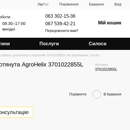
Порівняння
Укр
Рус
Бажання
Вхід
063 302-15-36
оботи:
Мій кошик
067 539-42-21
08:30–17:00
вихідні
Передзвонити вам?
тини
Послуги
Силоси
спіраль цільнотянута AgroHelix 3701022855L Не фарбована 1 м.пог.
отянута AgroHelix 3701022855L
Артикул
3701022855L
Порівняти
В бажання
онсультацію