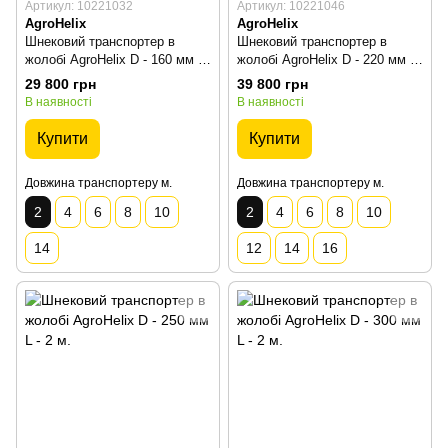
Артикул: 10221032
Артикул: 10221046
AgroHelix
AgroHelix
Шнековий транспортер в
Шнековий транспортер в
жолобі AgroHelix D - 160 мм L
жолобі AgroHelix D - 220 мм L
- 2 м.
- 2 м.
29 800 грн
39 800 грн
В наявності
В наявності
Купити
Купити
Довжина транспортеру м.
Довжина транспортеру м.
2
4
6
8
10
2
4
6
8
10
14
12
14
16