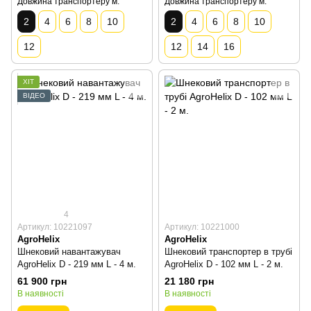
Довжина транспортеру м.
Довжина транспортеру м.
2
4
6
8
10
2
4
6
8
10
12
12
14
16
ХІТ
ВІДЕО
4
Артикул: 10221097
Артикул: 10221000
AgroHelix
AgroHelix
Шнековий навантажувач
Шнековий транспортер в трубі
AgroHelix D - 219 мм L - 4 м.
AgroHelix D - 102 мм L - 2 м.
61 900 грн
21 180 грн
В наявності
В наявності