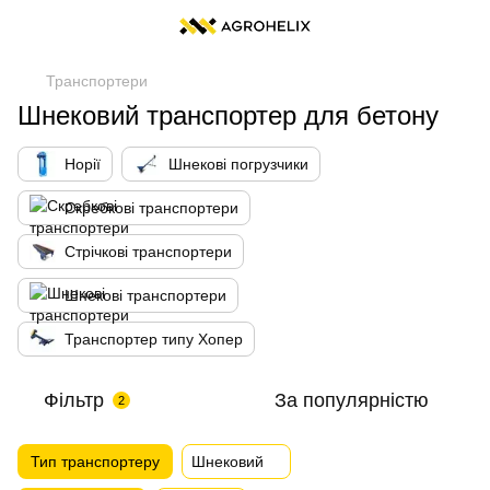
Транспортери
Шнековий транспортер для бетону
Норії
Шнекові погрузчики
Скребкові транспортери
Стрічкові транспортери
Шнекові транспортери
Транспортер типу Хопер
Фільтр
За популярністю
2
Тип транспортеру
Шнековий