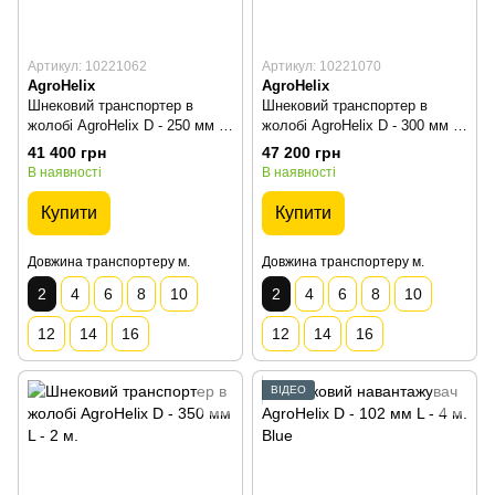
Артикул: 10221062
Артикул: 10221070
AgroHelix
AgroHelix
Шнековий транспортер в
Шнековий транспортер в
жолобі AgroHelix D - 250 мм L
жолобі AgroHelix D - 300 мм L
- 2 м.
- 2 м.
41 400 грн
47 200 грн
В наявності
В наявності
Купити
Купити
Довжина транспортеру м.
Довжина транспортеру м.
2
4
6
8
10
2
4
6
8
10
12
14
16
12
14
16
ВІДЕО