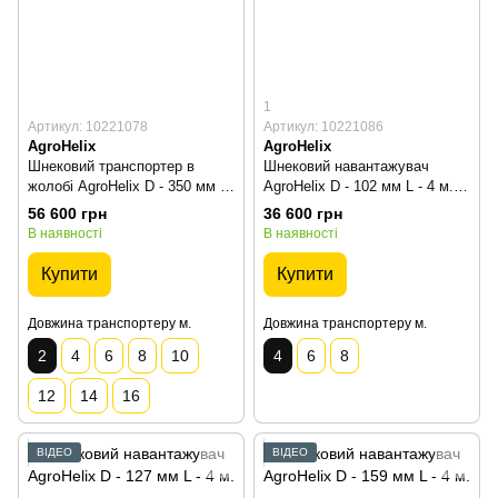
1
Артикул: 10221078
Артикул: 10221086
AgroHelix
AgroHelix
Шнековий транспортер в
Шнековий навантажувач
жолобі AgroHelix D - 350 мм L
AgroHelix D - 102 мм L - 4 м.
- 2 м.
Blue
56 600 грн
36 600 грн
В наявності
В наявності
Купити
Купити
Довжина транспортеру м.
Довжина транспортеру м.
2
4
6
8
10
4
6
8
12
14
16
ВІДЕО
ВІДЕО