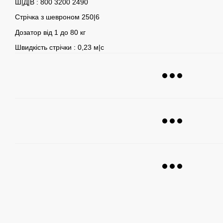
Ш|Д|В : 800 3200 2490
Стрічка з шевроном 250|6
Дозатор від 1 до 80 кг
Швидкість стрічки : 0,23 м|с