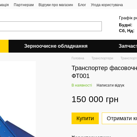
мація
Партнерам
Відгуки про магазин
Блог
Угода користувача
Графік р
Будні:
Сб, Нд:
Зерноочисне обладнання
Запчас
Головна
Транспортери
Транспорте
Транспортер фасовочний
ФТ001
В наявності
Написати відгук
150 000 грн
Купити
Отримати к