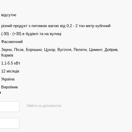
відсутнє
різний продукт з питомою вагою від 0,2 - 2 тон метр кубічний
(-30) - (+30) в будівлі та на вулиці
Фасовочний
Зерно, Пісок, Борошно, Цукор, Вугілля, Пелети, Цемент, Добрив,
Кормів
1,1-5.5 кВт
12 місяців
Україна
Виробник
р
Увійти за допомогою