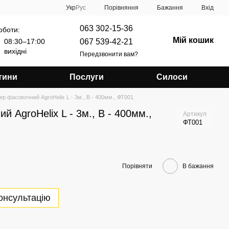
Порівняння
Укр
Рус
Бажання
Вхід
063 302-15-36
оботи:
Мій кошик
067 539-42-21
08:30–17:00
вихідні
Передзвонити вам?
тини
Послуги
Силоси
р фасовочний AgroHelix L - 3м., B - 400мм., ФТ001
 AgroHelix L - 3м., B - 400мм.,
Артикул
ФТ001
Порівняти
В бажання
онсультацію