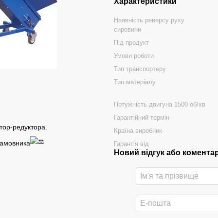
Характеристики
Наявність реверсу руху
сировини
Під продукт
Умови роботи
Тип транспортеру
Тип матеріалу
Потужність двигуна 1500 об/хв
Гарантійний термін
отор-редуктора.
Країна виробник
замовника
Гарантія від
Новий відгук або комента